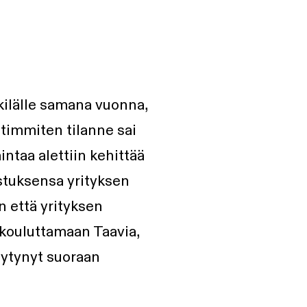
kkilälle samana vuonna,
etimmiten tilanne sai
ntaa alettiin kehittää
nostuksensa yrityksen
n että yrityksen
kouluttamaan Taavia,
eytynyt suoraan