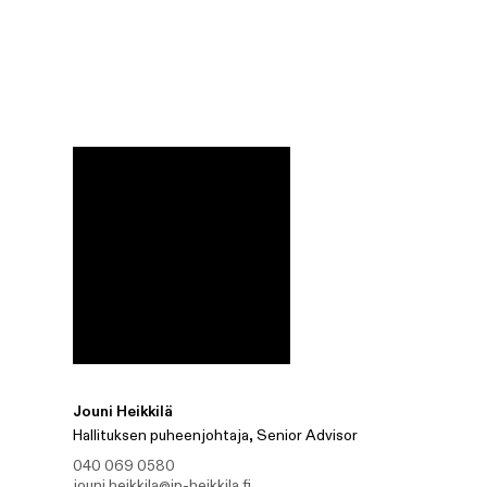
Jouni Heikkilä
Hallituksen puheenjohtaja, Senior Advisor
040 069 0580
jouni.heikkila@ip-heikkila.fi