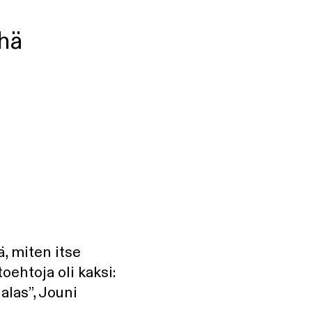
yhä
ä, miten itse
oehtoja oli kaksi:
 alas”, Jouni