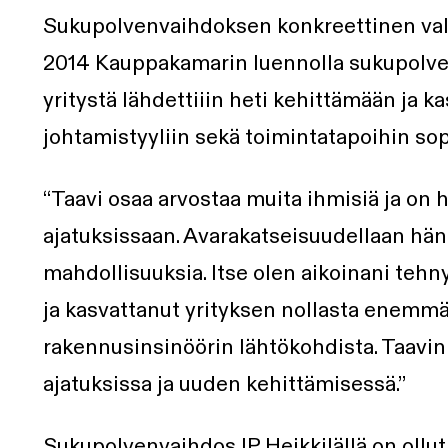
Sukupolvenvaihdoksen konkreettinen val
2014 Kauppakamarin luennolla sukupolve
yritystä lähdettiiin heti kehittämään ja 
johtamistyyliin sekä toimintatapoihin sop
“Taavi osaa arvostaa muita ihmisiä ja on 
ajatuksissaan. Avarakatseisuudellaan hän
mahdollisuuksia. Itse olen aikoinani tehny
ja kasvattanut yrityksen nollasta enemm
rakennusinsinöörin lähtökohdista. Taavin
ajatuksissa ja uuden kehittämisessä.”
Sukupolvenvaihdos IP Heikkilällä on ollu