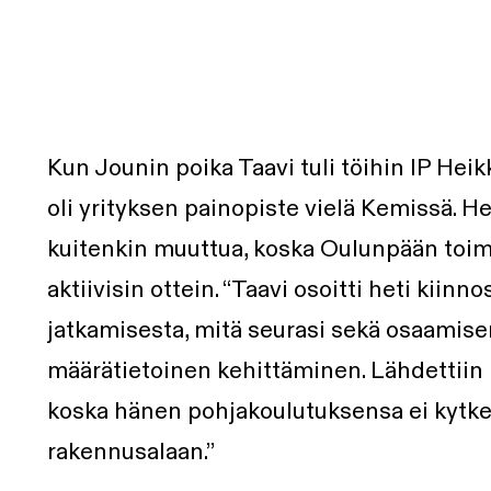
Kun Jounin poika Taavi tuli töihin IP Hei
oli yrityksen painopiste vielä Kemissä. H
kuitenkin muuttua, koska Oulunpään toimi
aktiivisin ottein. “Taavi osoitti heti kiin
jatkamisesta, mitä seurasi sekä osaamise
määrätietoinen kehittäminen. Lähdettiin 
koska hänen pohjakoulutuksensa ei kytk
rakennusalaan.”