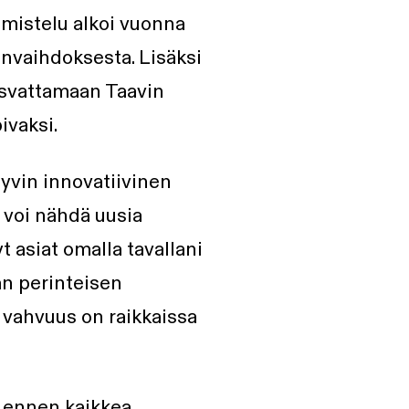
mistelu alkoi vuonna
nvaihdoksesta. Lisäksi
kasvattamaan Taavin
ivaksi.
hyvin innovatiivinen
 voi nähdä uusia
t asiat omalla tavallani
än perinteisen
 vahvuus on raikkaissa
t ennen kaikkea