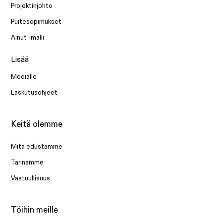
Projektinjohto
Puitesopimukset
Ainut -malli
Lisää
Medialle
Laskutusohjeet
Keitä olemme
Mitä edustamme
Tarinamme
Vastuullisuus
Töihin meille