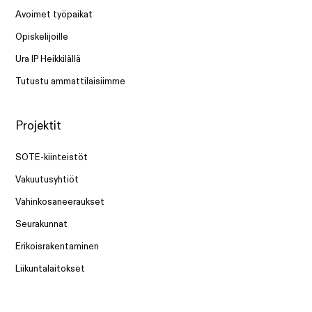
Avoimet työpaikat
Opiskelijoille
Ura IP Heikkilällä
Tutustu ammattilaisiimme
Projektit
SOTE-kiinteistöt
Vakuutusyhtiöt
Vahinkosaneeraukset
Seurakunnat
Erikoisrakentaminen
Liikuntalaitokset
Ravintolat ja teollisuuskeittiöt