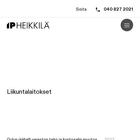
Soita
040 827 2021
Liikuntalaitokset
Oulun jäähalli varaston teko ja kuntosalin muutos
2023