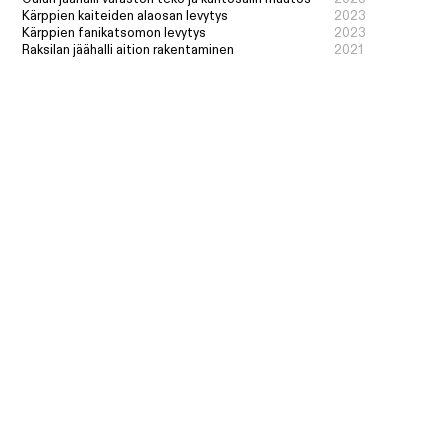
Kärppien kaiteiden alaosan levytys
2023
Kärppien fanikatsomon levytys
2023
Raksilan jäähalli aition rakentaminen
2021