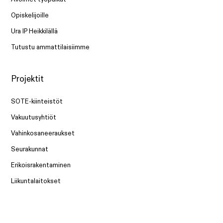
Opiskelijoille
Ura IP Heikkilällä
Tutustu ammattilaisiimme
Projektit
SOTE-kiinteistöt
Vakuutusyhtiöt
Vahinkosaneeraukset
Seurakunnat
Erikoisrakentaminen
Liikuntalaitokset
Ravintolat ja teollisuuskeittiöt
Teollisuus