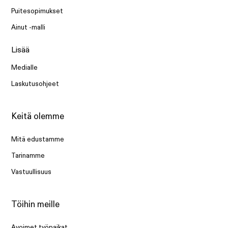
Puitesopimukset
Ainut -malli
Lisää
Medialle
Laskutusohjeet
Keitä olemme
Mitä edustamme
Tarinamme
Vastuullisuus
Töihin meille
Avoimet työpaikat