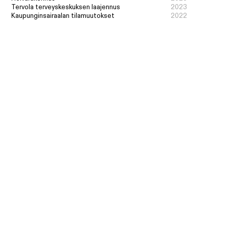
Tervola terveyskeskuksen laajennus
2023
Kaupunginsairaalan tilamuutokset
2022