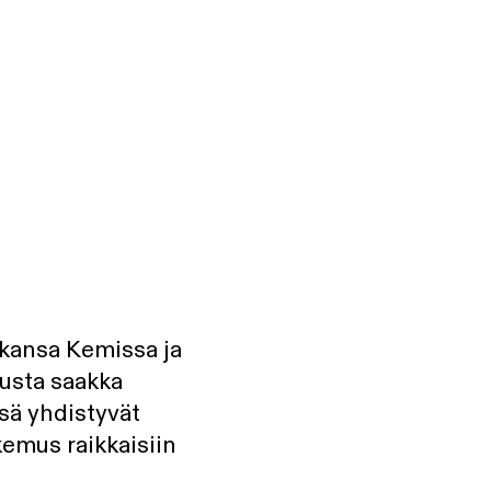
kkansa Kemissa ja
usta saakka
ssä yhdistyvät
kemus raikkaisiin