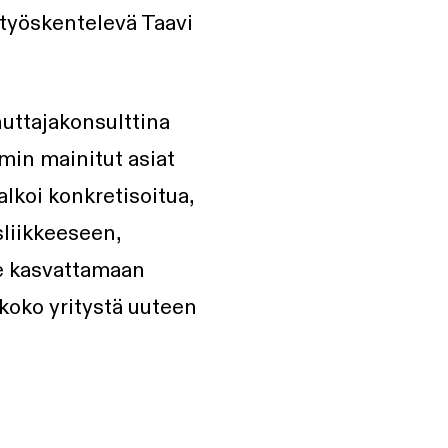
 työskentelevä Taavi
uttajakonsulttina
min mainitut asiat
alkoi konkretisoitua,
sliikkeeseen,
e kasvattamaan
koko yritystä uuteen