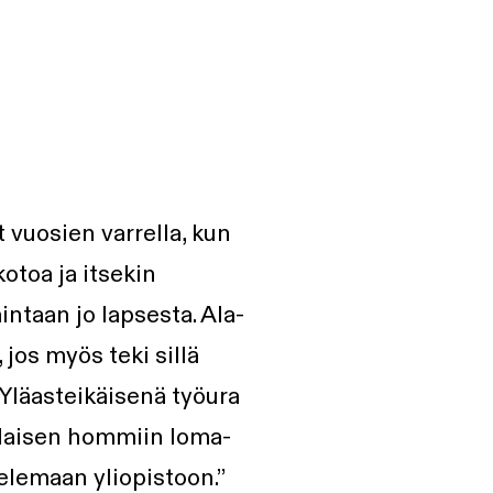
vuosien varrella, kun
otoa ja itsekin
ntaan jo lapsesta. Ala-
 jos myös teki sillä
 Yläasteikäisenä työura
ulaisen hommiin loma-
kelemaan yliopistoon.”