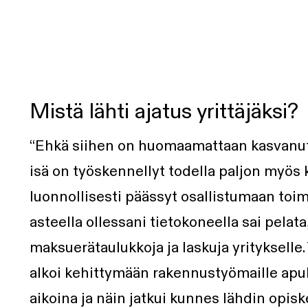
Mistä lähti ajatus yrittäjäksi?
“Ehkä siihen on huomaamattaan kasvanut 
isä on työskennellyt todella paljon myös k
luonnollisesti päässyt osallistumaan toimi
asteella ollessani tietokoneella sai pelata,
maksuerätaulukkoja ja laskuja yritykselle.
alkoi kehittymään rakennustyömaille ap
aikoina ja näin jatkui kunnes lähdin opis