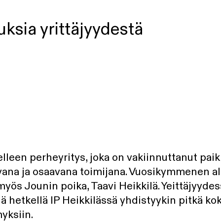
uksia yrittäjyydestä
elleen perheyritys, joka on vakiinnuttanut pai
vana ja osaavana toimijana. Vuosikymmenen al
yös Jounin poika, Taavi Heikkilä. Yeittäjyyde
lä hetkellä IP Heikkilässä yhdistyykin pitkä ko
yksiin.