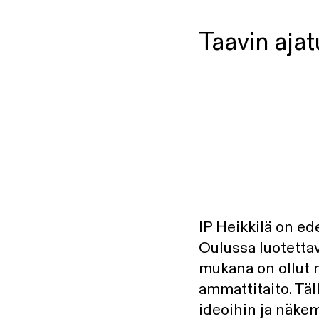
Taavin ajat
IP Heikkilä on ed
Oulussa luotetta
mukana on ollut m
ammattitaito. Täl
ideoihin ja näkem